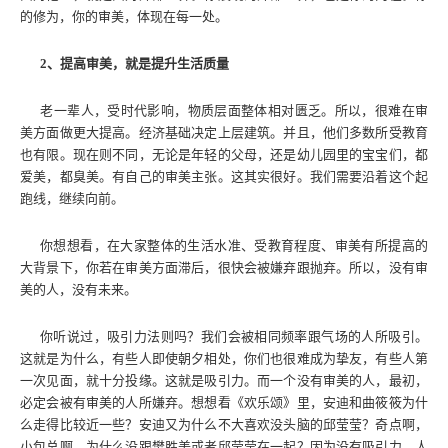
的修为，你的审美，体现在每一处。
2、提高审美，就是提升生活质量
老一辈人，受时代影响，物质层面整体相对匮乏。所以，很难在审
美方面做更大提高。经济基础决定上层建筑。并且，他们多数所受教育
也有限。现在则不同，无论是年轻的父母，还是幼儿园里的宝宝们，都
爱美，都臭美。有自己的审美主张。这其实很好。我们需要沿着这个起
跑线，继续向前。
你想想看，在大家整体的生活水准、受教育程度、审美有所提高的
大背景下，你若在审美方面滞后，很快会被嫌弃跟抛弃。所以，没有审
美的人，没有未来。
你听说过，吸引力法则吗？我们会被相同频率跟气场的人所吸引。
这就是为什么，有些人即使朝夕相处，你们也很难成为挚友，有些人第
一次见面，就十分投缘。这就是吸引力。而一个没有审美的人，最初，
必定会被有审美的人所嫌弃。想想看《欢乐颂》里，安迪和曲筱筱为什
么走得比较近一些？安迪又为什么不大喜欢没头脑的邱莹莹？奇点啊，
小包总啊，为什么没跟樊胜美或者邱莹莹在一起？因为没有吸引力。人