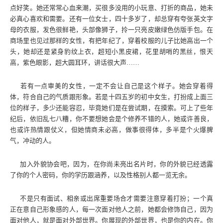
点好笑。她还常常心血来潮，买很多没用的小玩意、打折的商品，她未
必真心喜欢和需要。还有一位女士，四十多岁了，却总穿有夸张英文字
母的衣服，发色很鲜艳，头部像狮子，拎一只亮皮嫩绿色仿版手包。在
商场里也见过那样的女性，有把年纪了，穿着校服的儿子比她高出一个
头，她却还是紧身豹纹上衣，超短小黑皮裙，花里胡哨的黑丝，恨天
高，紫色眼影，超大圆耳环，讲话很大声……
若有一点审美的女性，一定不会让自己是这个样子。她会穿着得
体，符合自己的气质跟形象。若是十四五岁的初中女生，打扮成上面三
位的样子，多少还能容忍，毕竟她们是在尝试期，在摸索。可上了些年
纪后，依旧乱七八糟，你不要想她会是个修养不错的人，她或许善良，
也或许热情跟仗义，但她情商未必高，做事很得体，多半是个火爆脾
气，冲动的人。
加入外貌协会吧，因为，在你尚未亮出名片时，你的外貌已经透露
了你的个人密码，你的学历跟涵养，以及性格别人都一览无余。
不是只有面试、相亲或出席重要场合才需要注意穿着打扮；一个真
正在意自己形象感的人，每一次面对他人之前，她都会修饰自己，因为
面对他人，就是面对外部世界。你展现的外部世界，也是你的内在。你