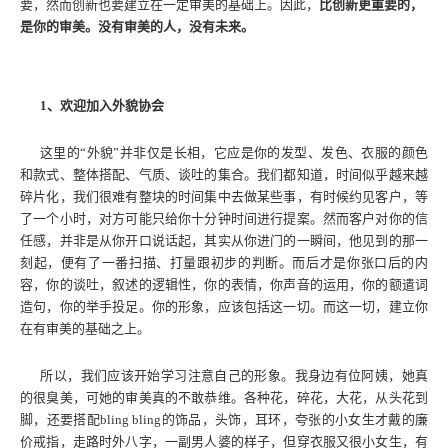
要，然而创新也要建立在一定审美的基础上。因此，
比创新更重要的，
是你的审美。没有审美的人，没有未来。
1、欢迎加入外貌协会
这里的“外貌”并非仅是长相，它应是你的发型、发色、衣服的颜色
和款式、整体搭配、气质、谈吐的集合。我们都知道，时间似乎越来越
碎片化，我们很难有整块的时间集中去做某些事，有时候约见客户，等
了一个小时，对方可能只给你十分钟时间进行提案。然而客户对你的信
任感，并非是从你开口说话起，其实从你进门的一瞬间，他见到的那一
刻起，便有了一番扫描、打量跟初步的判断。而后才是你张口后的内
容，你的谈吐，叙述的逻辑性，你的表情，你声音的运用，你的额遣词
造句，你的举手投足。你的形象，应该包括这一切。而这一切，建立你
在有审美的基础之上。
所以，我们应该开始学习注意自己的形象。我身边有位阿姨，她真
的很臭美，可她的审美真的不敢恭维。各种花，碎花，大花，从头花到
脚，还要搭配bling bling的饰品，头饰，耳环，夸张的小女生才戴的廉
价戒指，走路时外八字，一副男人婆的样子，但穿衣服又很小女生，有