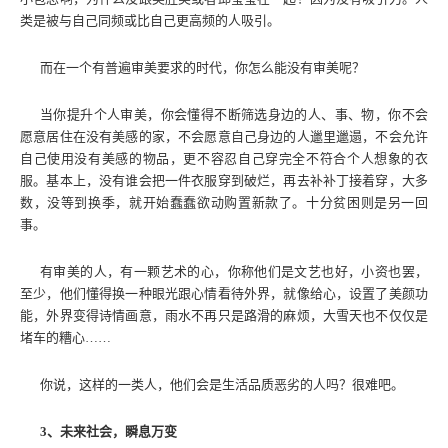
类是被与自己同频或比自己更高频的人吸引。
而在一个有普遍审美要求的时代，你怎么能没有审美呢？
当你提升个人审美，你会懂得不断筛选身边的人、事、物，你不会
愿意居住在没有美感的家，不会愿意自己身边的人邋里邋遢，不会允许
自己使用没有美感的物品，更不容忍自己穿完全不符合个人想象的衣
服。基本上，没有谁会把一件衣服穿到破烂，再去补补丁接着穿，大多
数，没等到换季，就开始蠢蠢欲动购置新款了。十分贫困则是另一回
事。
有审美的人，有一颗艺术的心，你称他们是文艺也好，小资也罢，
至少，他们懂得换一种眼光跟心情看待外界，就像给心，设置了美颜功
能，外界变得诗情画意，雨水不再只是路滑的麻烦，大雪天也不仅仅是
堵车的糟心……
你说，这样的一类人，他们会是生活品质恶劣的人吗？很难吧。
3、未来社会，瞬息万变