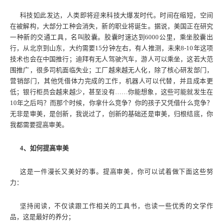
科技如此发达，人类即将迎来科技大爆发时代。时间在缩短，空间
在被解构，大部分工种会消失，新的职业将诞生。据说，美国正在研究
一种新的交通工具，名叫胶囊。胶囊时速达到6000公里，乘坐胶囊出
行，从北京到山东，大约需要15分钟左右，有人推测，未来8-10年这项
技术也会在中国推行；迪拜有无人驾驶汽车，游人可以乘坐，这若大范
围推广，很多司机面临失业；工厂越来越无人化，除了核心研发部门，
营销部门，其他凭借体力完成的工作，机器人可以代替，并且成本更
低；银行柜员会越来越少，甚至没有……你能想象，这些可能就发生在
10年之后吗？而那个时候，你拿什么竞争？你的孩子又凭借什么竞争？
无非是审美，是创新，我说过了，创新的基础还是审美，归根结底，你
我都需要提高审美。
4、如何提高审美
这是一件漫长又美好的事。提高审美，你可以试着做下面这些努
力：
坚持阅读，不仅读跟工作相关的工具书，也读一些优秀的文学作
品，这是最好的养分；